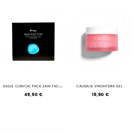
S
EGLE CLINICAL PACK SKIN FACTOR...
CAUDALIE VINOHYDRA GEL...
Precio
Precio
49,90 €
19,90 €