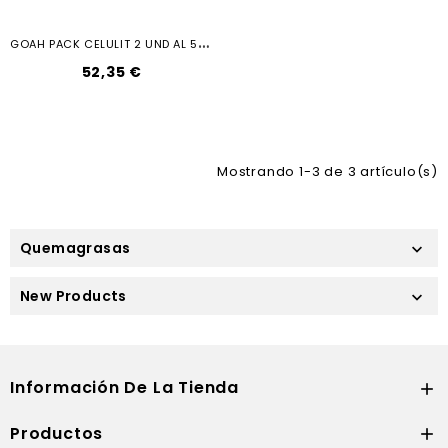
G
OAH PACK CELULIT 2 UND AL 50 6060...
52,35 €
Mostrando 1-3 de 3 artículo(s)
Quemagrasas

New Products

Información De La Tienda

Productos
