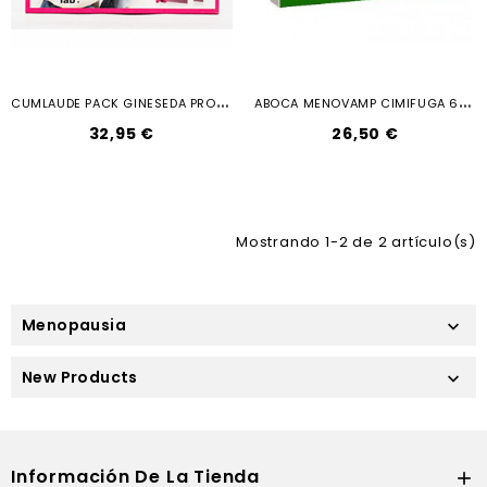
C
UMLAUDE PACK GINESEDA PROMO 50 EN...
A
BOCA MENOVAMP CIMIFUGA 60 CAPS
32,95 €
26,50 €
Mostrando 1-2 de 2 artículo(s)
Menopausia

New Products

Información De La Tienda
