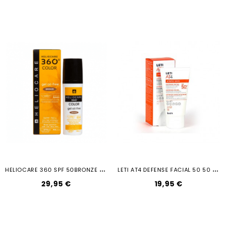
H
ELIOCARE 360 SPF 50BRONZE GEL...
L
ETI AT4 DEFENSE FACIAL 50 50 ML
29,95 €
19,95 €