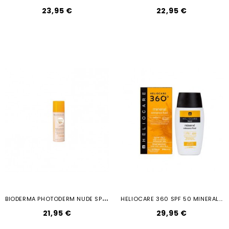
23,95 €
22,95 €
B
IODERMA PHOTODERM NUDE SPF 50 COLOR...
HELIOCARE 360 SPF 50 MINERAL...
21,95 €
29,95 €