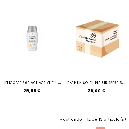
H
ELIOCARE 360 AGE ACTIVE FLUID...
D
ARPHIN SOLEIL PLAISIR SPF50 50ML
29,95 €
39,00 €
Mostrando 1-12 de 13 artículo(s)