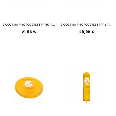
B
IODERMA PHOTODERM SPF 50 FLUIDO...
B
IODERMA PHOTODERM SPRAY FAMILIAR...
21,95 €
29,95 €