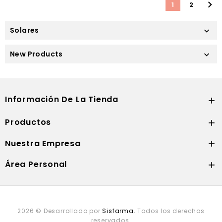

1
2
Solares

New Products

Información De La Tienda

Productos

Nuestra Empresa

Área Personal

2026 © Desarrollado por
Sisfarma.
Todos los derechos
reservados.