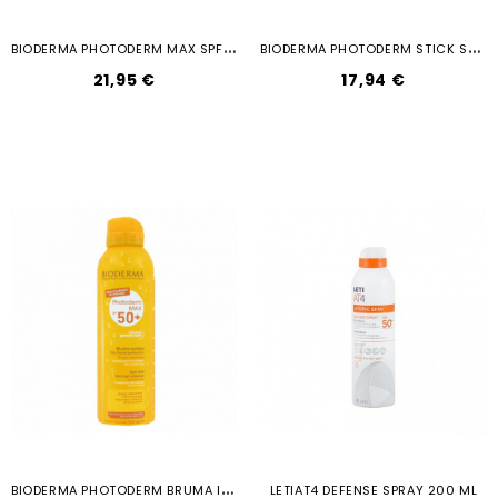
B
IODERMA PHOTODERM MAX SPF 50...
B
IODERMA PHOTODERM STICK SPF 50 8GR
21,95 €
17,94 €
B
IODERMA PHOTODERM BRUMA INVISIBLE...
LETIAT4 DEFENSE SPRAY 200 ML