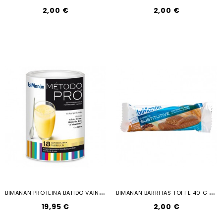
2,00 €
2,00 €
B
IMANAN PROTEINA BATIDO VAINILLA...
B
IMANAN BARRITAS TOFFE 40 G 1 U
19,95 €
2,00 €