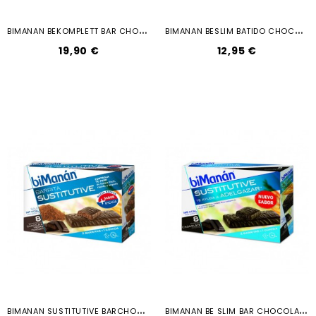
B
IMANAN BEKOMPLETT BAR CHOCOLATE...
B
IMANAN BESLIM BATIDO CHOCOLATE 6 SOBRES
19,90 €
12,95 €
B
IMANAN SUSTITUTIVE BARCHOC NEG FOND...
B
IMANAN BE SLIM BAR CHOCOLATE INTENSO...