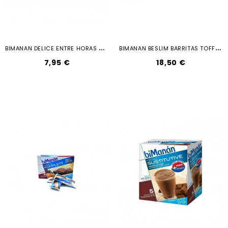
B
IMANAN DELICE ENTRE HORAS GALLETAS...
B
IMANAN BESLIM BARRITAS TOFFE 10U
7,95 €
18,50 €