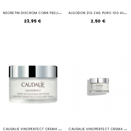
N
EORETIN DISCROM CONR PEELING
A
LGODON ZIG ZAG PURO 100 HIDROFILO...
23,95 €
2,50 €
C
AUDALIE VINOPERFECT CREMA NOCHE...
C
AUDALIE VINOPERFECT CREMA ANTIMANCHA...