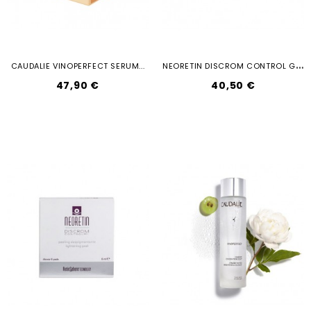
N
EORETIN DISCROM CONTROL GEL CREAM 40ML
CAUDALIE VINOPERFECT SERUM...
47,90 €
40,50 €