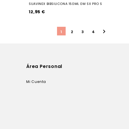
SUAVINEX BIBSILICONA 150ML 0M SX PRO S
12,95 €

1
2
3
4
Área Personal
Mi Cuenta