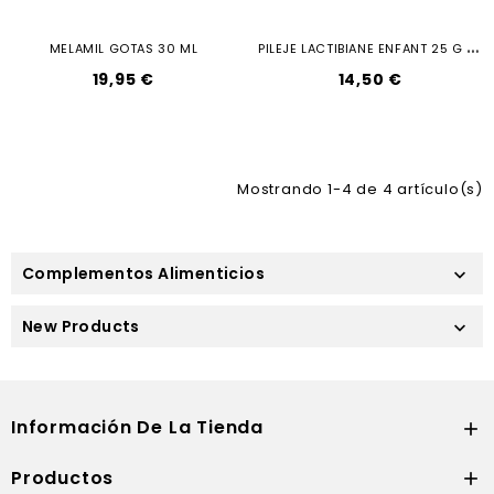
P
ILEJE LACTIBIANE ENFANT 25 G 10 SOBRES
MELAMIL GOTAS 30 ML
19,95 €
14,50 €
Mostrando 1-4 de 4 artículo(s)
Complementos Alimenticios

New Products

Información De La Tienda

Productos
