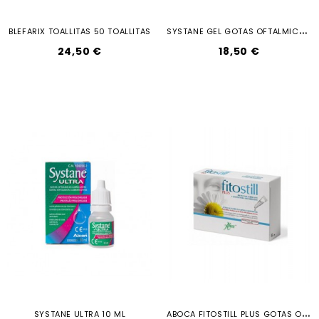
S
YSTANE GEL GOTAS OFTALMICAS...
BLEFARIX TOALLITAS 50 TOALLITAS
24,50 €
18,50 €
A
BOCA FITOSTILL PLUS GOTAS OCULARES...
SYSTANE ULTRA 10 ML