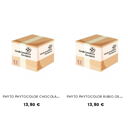
P
HYTO PHYTOCOLOR CHOCOLATE LIGHT...
P
HYTO PHYTOCOLOR RUBIO OSCURO DORADO 634
13,90 €
13,90 €