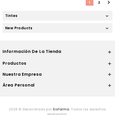

1
2
Tintes

New Products

Información De La Tienda

Productos

Nuestra Empresa

Área Personal

2026 © Desarrollado por
Sisfarma.
Todos los derechos
reservados.