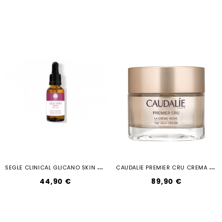
S
EGLE CLINICAL GLICANO SKIN SERUM 30ML
C
AUDALIE PREMIER CRU CREMA RICHE 50ML
44,90 €
89,90 €