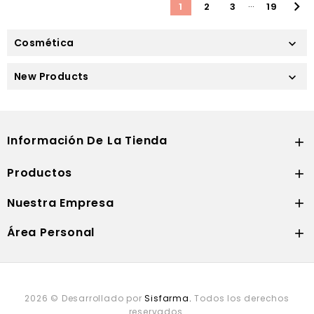
…

1
2
3
19
Cosmética

New Products

Información De La Tienda

Productos

Nuestra Empresa

Área Personal

2026 © Desarrollado por
Sisfarma.
Todos los derechos
reservados.