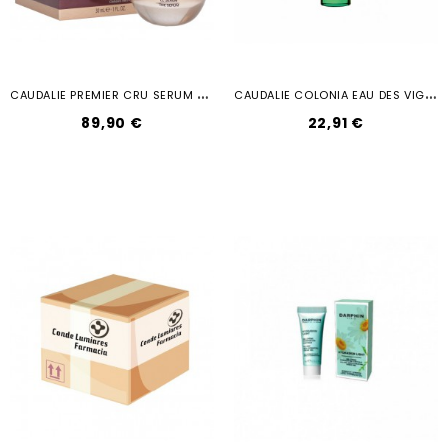
C
AUDALIE PREMIER CRU SERUM 30ML
C
AUDALIE COLONIA EAU DES VIGNES 50 ML
89,90 €
22,91 €