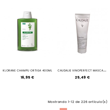
C
AUDALIE VINOPERFECT MASCARILLA...
KLORANE CHAMPU ORTIGA 400ML
16,95 €
25,49 €
Mostrando 1-12 de 226 artículo(s)