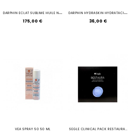
D
ARPHIN ECLAT SUBLIME HUILE NECTAR 8...
D
ARPHIN HYDRASKIN HYDRATACION GEL...
175,00 €
36,00 €
VEA SPRAY 50 50 ML
SEGLE CLINICAL PACK RESTAURA...