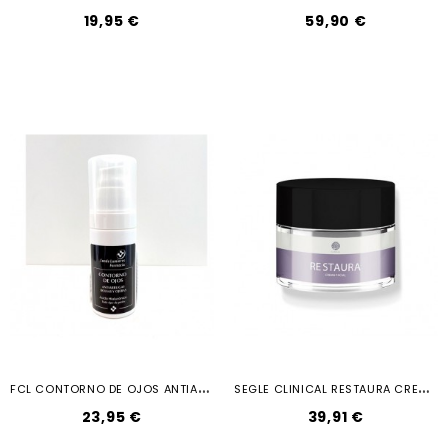
19,95 €
59,90 €
F
CL CONTORNO DE OJOS ANTIARRUGAS 30ML
S
EGLE CLINICAL RESTAURA CREMA FACIAL...
23,95 €
39,91 €