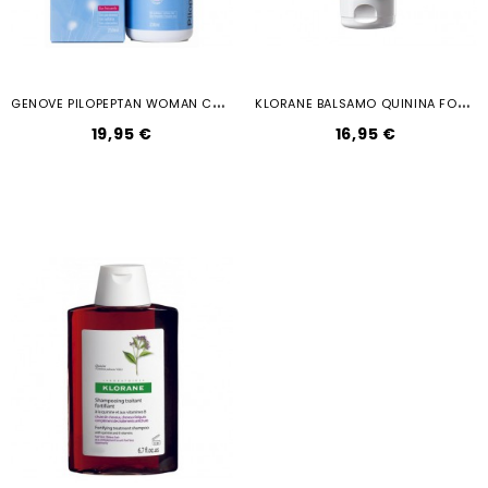
G
ENOVE PILOPEPTAN WOMAN CHAMPU...
K
LORANE BALSAMO QUININA FORTIFICANTE...
19,95 €
16,95 €