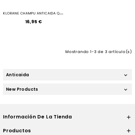
K
LORANE CHAMPU ANTICAIDA QUININA 400ML
16,95 €
Mostrando 1-3 de 3 artículo(s)
Anticaida

New Products

Información De La Tienda

Productos
