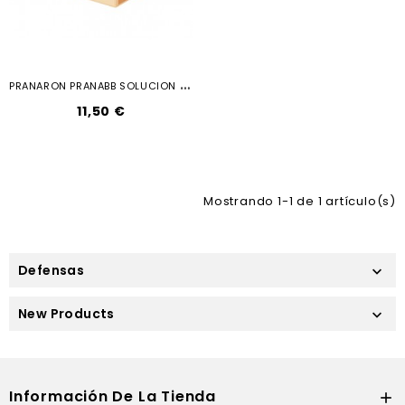
P
RANARON PRANABB SOLUCION DEFENSAS...
11,50 €
Mostrando 1-1 de 1 artículo(s)
Defensas

New Products

Información De La Tienda
