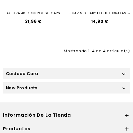
S
UAVINEX BABY LECHE HIDRATANTE...
AKTUVA AK CONTROL 60 CAPS
31,96 €
14,90 €
Mostrando 1-4 de 4 artículo(s)
Cuidado Cara

New Products

Información De La Tienda

Productos
