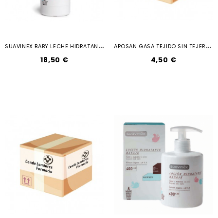
S
UAVINEX BABY LECHE HIDRATANTE...
A
POSAN GASA TEJIDO SIN TEJER 50 U
18,50 €
4,50 €