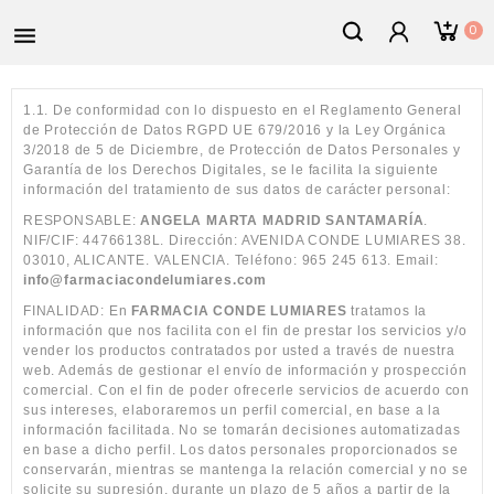
0

1.1. De conformidad con lo dispuesto en el Reglamento General
de Protección de Datos RGPD UE 679/2016 y la Ley Orgánica
3/2018 de 5 de Diciembre, de Protección de Datos Personales y
Garantía de los Derechos Digitales, se le facilita la siguiente
información del tratamiento de sus datos de carácter personal:
RESPONSABLE:
ANGELA MARTA MADRID SANTAMARÍA
.
NIF/CIF: 44766138L. Dirección: AVENIDA CONDE LUMIARES 38.
03010, ALICANTE. VALENCIA. Teléfono: 965 245 613. Email:
info@farmaciacondelumiares.com
FINALIDAD: En
FARMACIA CONDE LUMIARES
tratamos la
información que nos facilita con el fin de prestar los servicios y/o
vender los productos contratados por usted a través de nuestra
web. Además de gestionar el envío de información y prospección
comercial. Con el fin de poder ofrecerle servicios de acuerdo con
sus intereses, elaboraremos un perfil comercial, en base a la
información facilitada. No se tomarán decisiones automatizadas
en base a dicho perfil. Los datos personales proporcionados se
conservarán, mientras se mantenga la relación comercial y no se
solicite su supresión, durante un plazo de 5 años a partir de la