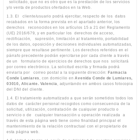
solicitado, que no es otro que es la prestación de los servicios
y/o venta de productos ofertados en la Web.
1.3. El
cliente/usuario podrá ejercitar, respecto de los
datos
recabados en la forma prevista en el apartado anterior, los
derechos
reconocidos en los artículos 15 a 21 del Reglamento
(UE) 2016/679, y en particular los
derechos de acceso,
rectificación,
supresión, limitación al tratamiento, portabilidad
de los datos, oposición y decisiones individuales automatizadas,
siempre que resultase pertinente. Los derechos referidos en el
párrafo precedente podrán ejercitarse por cada cliente a través
de un
formulario de ejercicios de derechos que nos
solicitará
por correo electrónico. La solicitud escrita y firmada podrá
enviarla por
correo postal a la siguiente dirección:
Farmacia
Conde Lumiares
, con domicilio en
Avenida Conde de Lumiares,
03010, Alicante. Valencia
, adjuntando en ambos casos fotocopia
del DNI del cliente.
1.4. El tratamiento automatizado a que serán sometidos todos los
datos de
carácter personal recogidos como consecuencia de la
solicitud, utilización, contratación de cualquier producto o
servicio o de
cualquier transacción u operación realizada
a
través de esta página web tiene como finalidad principal el
mantenimiento de la relación contractual con el propietario de
esta página web.