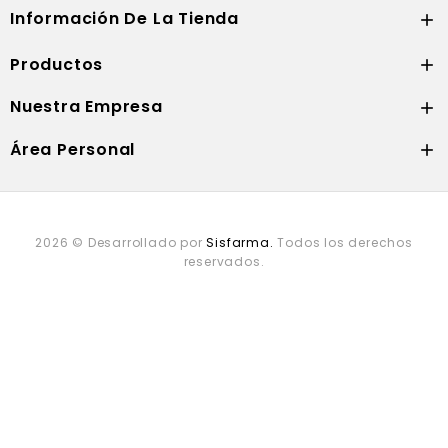
Información De La Tienda

Productos

Nuestra Empresa

Área Personal

2026 © Desarrollado por
Sisfarma.
Todos los derechos
reservados.