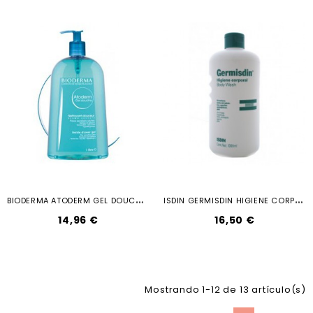
B
IODERMA ATODERM GEL DOUCHE 1000 ML
I
SDIN GERMISDIN HIGIENE CORPORAL...
14,96 €
16,50 €
Mostrando 1-12 de 13 artículo(s)