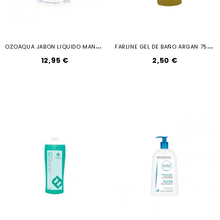
O
ZOAQUA JABON LIQUIDO MANOS Y CUERPO...
F
ARLINE GEL DE BAÑO ARGAN 750 ML
12,95 €
2,50 €