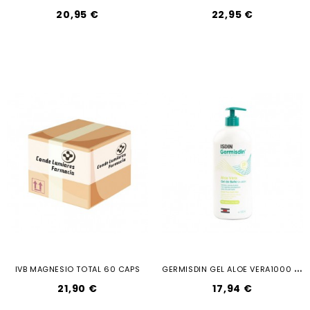
20,95 €
22,95 €
G
ERMISDIN GEL ALOE VERA1000 ML
IVB MAGNESIO TOTAL 60 CAPS
21,90 €
17,94 €