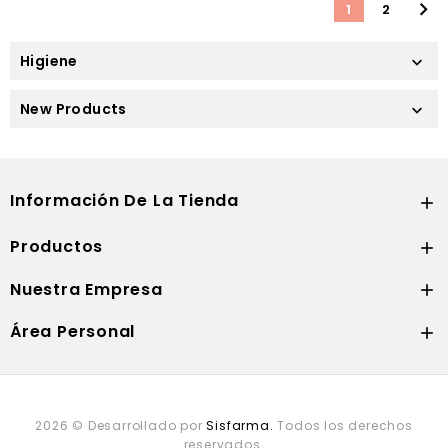

1
2
Higiene

New Products

Información De La Tienda

Productos

Nuestra Empresa

Área Personal

2026 © Desarrollado por
Sisfarma.
Todos los derechos
reservados.