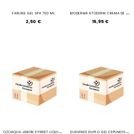
B
IODERMA ATODERM CREMA DE DUCHA 1 L
FARLINE GEL SPA 750 ML
2,50 €
15,95 €
O
ZOAQUA JABON SYNDET LIQUIDO DE OZONO...
S
UAVINEX DUPLO GEL ESPUMOSO LOCION...