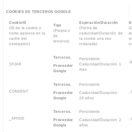
COOKIES DE TERCEROS GOOGLE
CookieID
Expiración/Duración
D
Tipo
(ID de la cookie y
(Fecha de
(
(Propia o
como aparece en la
caducidad/Duración
de
d
de
caché del
la cookie una vez
a
terceros)
navegador)
instalada)
c
Terceros.
Persistente
.
1PJAR
Caducidad/Duración: 1
Proveedor
mes
Google
Terceros.
Persistente
CONSENT
.
Proveedor
Caducidad/Duración:
Google
20 años
Terceros.
Persistente
_APISID
.
Proveedor
Caducidad/Duración: 2
Google
años