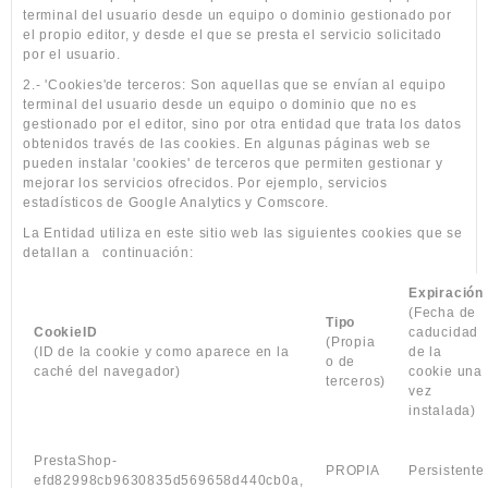
terminal del usuario desde un equipo o dominio gestionado por
el propio editor, y desde el que se presta el servicio solicitado
por el usuario.
2.- 'Cookies'de terceros: Son aquellas que se envían al equipo
terminal del usuario desde un equipo o dominio que no es
gestionado por el editor, sino por otra entidad que trata los datos
obtenidos través de las cookies. En algunas páginas web se
pueden instalar 'cookies' de terceros que permiten gestionar y
mejorar los servicios ofrecidos. Por ejemplo, servicios
estadísticos de Google Analytics y Comscore.
La Entidad utiliza en este sitio web las siguientes cookies que se
detallan a
continuación:
Expiración
(Fecha de
Tipo
CookieID
caducidad
(Propia
(ID de la cookie y como aparece en la
de la
o de
caché del navegador)
cookie una
terceros)
vez
instalada)
PrestaShop-
PROPIA
Persistente
efd82998cb9630835d569658d440cb0a,