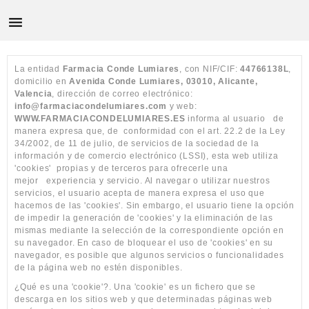

La entidad
Farmacia Conde Lumiares
, con NIF/CIF:
44766138L
,
domicilio en
Avenida Conde Lumiares, 03010, Alicante,
Valencia
, dirección de correo electrónico:
info@farmaciacondelumiares.com
y web:
WWW.FARMACIACONDELUMIARES.ES
informa al usuario
de
manera expresa que, de
conformidad con el art. 22.2 de la Ley
34/2002, de 11 de julio, de servicios de la sociedad de la
información y de comercio electrónico (LSSI), esta web utiliza
'cookies'
propias y de terceros para ofrecerle una
mejor
experiencia y servicio. Al navegar o utilizar nuestros
servicios, el usuario acepta de manera expresa el uso que
hacemos de las 'cookies'. Sin embargo, el usuario tiene la opción
de impedir la generación de 'cookies' y la eliminación de las
mismas mediante la selección de la correspondiente opción en
su navegador. En caso de bloquear el uso de 'cookies' en su
navegador, es posible que algunos servicios o funcionalidades
de la página web no estén disponibles.
¿Qué es una 'cookie'?. Una 'cookie' es un fichero que se
descarga en los sitios web y que determinadas páginas web