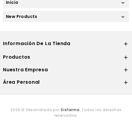
Inicio

New Products

Información De La Tienda

Productos

Nuestra Empresa

Área Personal

2026 © Desarrollado por
Sisfarma.
Todos los derechos
reservados.