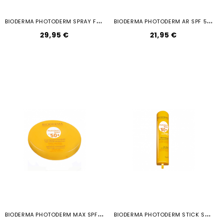
B
IODERMA PHOTODERM SPRAY FAMILIAR...
B
IODERMA PHOTODERM AR SPF 50 CREMA...
29,95 €
21,95 €
B
IODERMA PHOTODERM MAX SPF 50...
B
IODERMA PHOTODERM STICK SPF 50 8GR