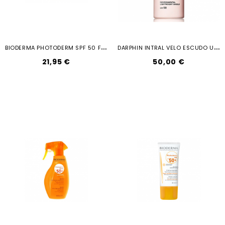
B
IODERMA PHOTODERM SPF 50 FLUIDO...
D
ARPHIN INTRAL VELO ESCUDO URBANO 50...
21,95 €
50,00 €