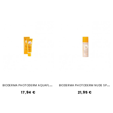
B
IODERMA PHOTODERM AQUAFLUIDO CLARO...
B
IODERMA PHOTODERM NUDE SPF 50 COLOR...
17,94 €
21,95 €