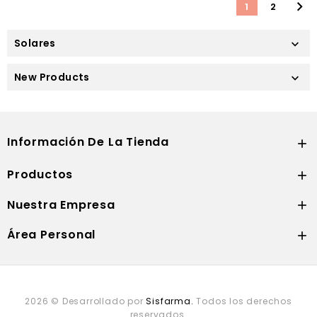

1
2
Solares

New Products

Información De La Tienda

Productos

Nuestra Empresa

Área Personal

2026 © Desarrollado por
Sisfarma.
Todos los derechos
reservados.