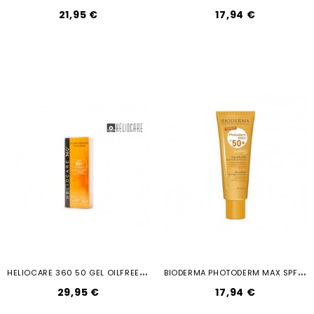
21,95 €
17,94 €
H
ELIOCARE 360 50 GEL OILFREE 50ML
B
IODERMA PHOTODERM MAX SPF50 AQUAFLUIDO
29,95 €
17,94 €