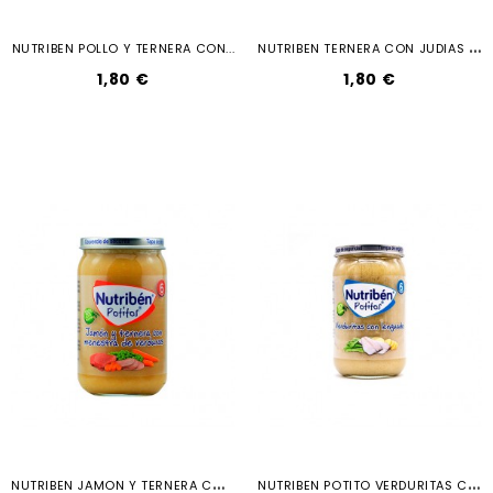
N
UTRIBEN TERNERA CON JUDIAS VERDES Y...
NUTRIBEN POLLO Y TERNERA CON...
1,80 €
1,80 €
N
UTRIBEN JAMON Y TERNERA CON MENESTRA...
N
UTRIBEN POTITO VERDURITAS CON...