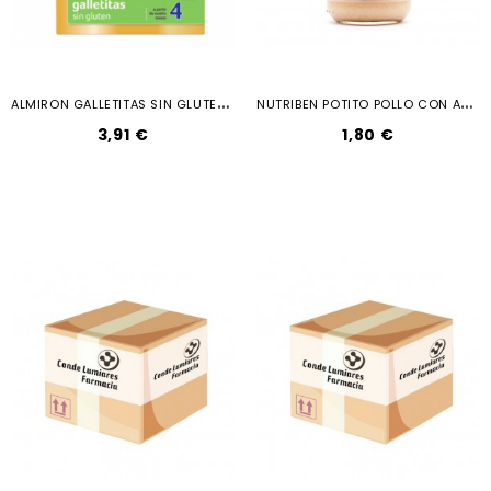
A
LMIRON GALLETITAS SIN GLUTEN 4 250GR
N
UTRIBEN POTITO POLLO CON ARROZ 235 G
3,91 €
1,80 €