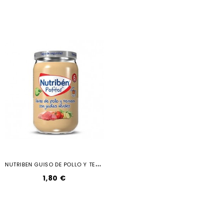
N
UTRIBEN GUISO DE POLLO Y TERNERA...
1,80 €