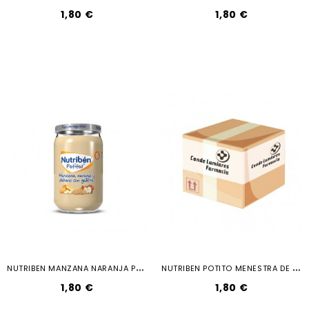
1,80 €
1,80 €
N
UTRIBEN MANZANA NARANJA PLATANO Y...
N
UTRIBEN POTITO MENESTRA DE CORDERO 235G
1,80 €
1,80 €